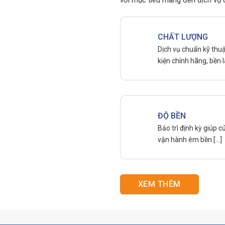
với mục tiêu mang đến dịch vụ 
CHẤT LƯỢNG
Dịch vụ chuẩn kỹ thuật
kiện chính hãng, bền l
ĐỘ BỀN
Bảo trì định kỳ giúp 
vận hành êm bền […]
XEM THÊM