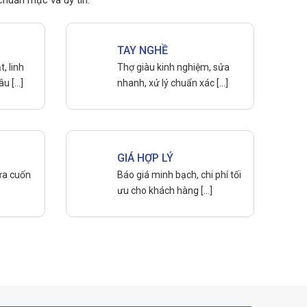
chuẩn mực và uy tín.
TAY NGHỀ
, linh
Thợ giàu kinh nghiệm, sửa
âu […]
nhanh, xử lý chuẩn xác […]
GIÁ HỢP LÝ
cửa cuốn
Báo giá minh bạch, chi phí tối
ưu cho khách hàng […]