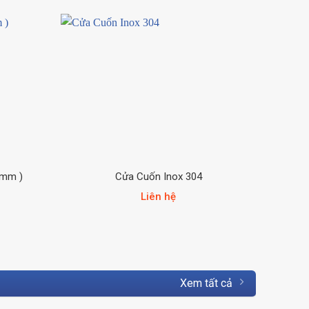
Cửa 
6mm )
Cửa Cuốn Inox 304
Liên hệ
Xem tất cả