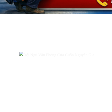
HỖ TRỢ SỬA CỬA CUỐN 24
Sửa chữa – Bảo dưỡng – Thay mo