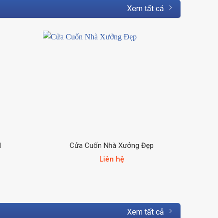
Xem tất cả
1
Cửa Cuốn Nhà Xưởng Đẹp
Na
Liên hệ
Xem tất cả