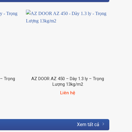
 – Trọng
AZ DOOR AZ 450 – Dày 1.3 ly – Trọng
AZ DO
Lượng 13kg/m2
Liên hệ
Xem tất cả