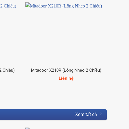
2 Chiều)
Mitadoor X210R (Lông Nheo 2 Chiều)
Mita
Liên hệ
Xem tất cả