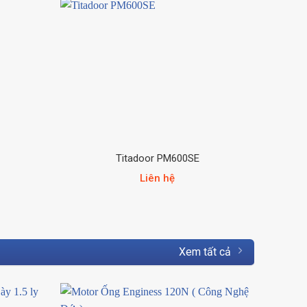
Titadoor PM600SE
Liên hệ
Xem tất cả