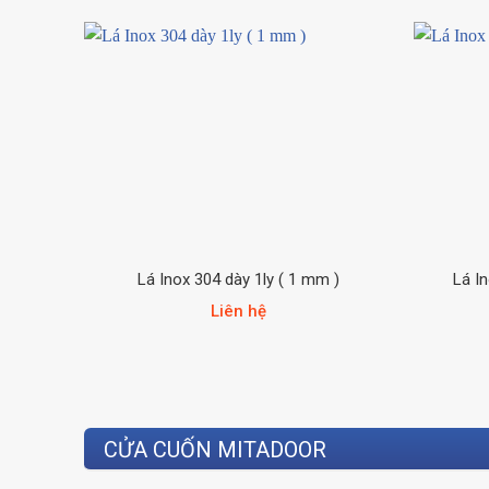
Lá Inox 304 dày 1ly ( 1 mm )
Lá I
Liên hệ
CỬA CUỐN MITADOOR