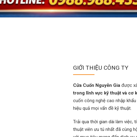
/7 – NHANH TẬN NƠI
tor – Lắp đặt mới. Phục vụ nhanh trong 30 phút.
GIỚI THIỆU CÔNG TY
Cửa Cuốn Nguyễn Gia
được xâ
trong lĩnh vực kỹ thuật và cơ 
cuốn công nghệ cao nhập khẩu
hiệu quả mọi vấn đề kỹ thuật.
Trải qua thời gian dài làm việc,
thuật viên ưu tú nhất đã cùng hộ