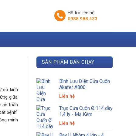
Hỗ trợ liên hệ
0988.988.433
SẢN PHẨM BÁN CHẠY
Bình Lưu Điện Cửa Cuốn
Akafer A800
ơ sở kinh
Liên hệ
cứng giữa
ự an toàn
Trục Cửa Cuốn Ø 114 dày
bắt bệnh”
1,4 ly - Mạ Kẽm
hông minh
Liên hệ
Ray U Nhôm 4 lớp - 4