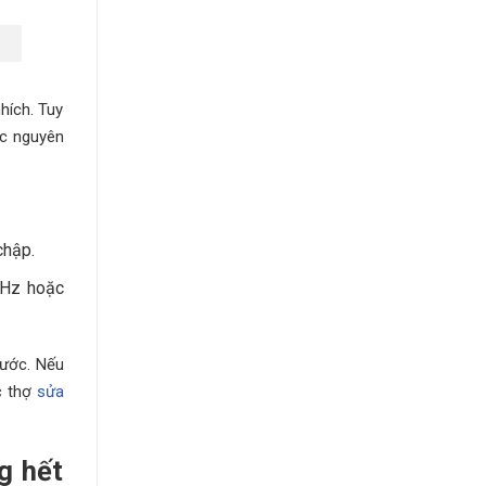
hích. Tuy
ác nguyên
chập.
MHz hoặc
nước. Nếu
c thợ
sửa
g hết