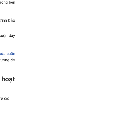
trọng bên
trình bảo
 cuộn dây
cửa cuốn
 xưởng đo
 hoạt
a pin