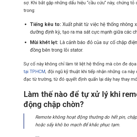
sợ. Khi bắt gặp những dấu hiệu “cầu cứu” này, chứng t
trong:
Tiếng kêu to:
Xuất phát từ việc hệ thống nhông x
dưỡng định kỳ, tạo ra ma sát cực mạnh giữa các chi 
Mùi khét lẹt:
Là cảnh báo đỏ của sự cố chập điện,
đồng bên trong lõi stator.
Sự cố này không chỉ làm tê liệt hệ thống mà còn đe dọ
tại TP.HCM
, đội ngũ kỹ thuật khi tiếp nhận những ca nà
đạc từ trường, từ đó quyết định quấn lại dây hay thay mớ
Làm thế nào để tự xử lý khi re
động chập chờn?
Remote không hoạt động thường do hết pin, chập 
hoặc sấy khô bo mạch để khắc phục tạm.