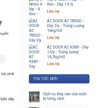
Ron - Dày 1.5 ly
Liên hệ
AZ DOOR AZ 780SD -
?
Dày 2ly - Trọng Lượng
16kg/m2
ruyền
Liên hệ
AZ DOOR AZ K589 - Dày
1.6ly - Trọng lượng
14,7kg/m2
Liên hệ
 bội phải
TIN TỨC MỚI
Dịch vụ thay nan cửa cuốn
bị hỏng, rách
i bẩn dày