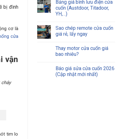
Bảng giá bình lưu điện cửa
ẽ bị đình
cuốn (Austdoor, Titadoor,
YH,…)
Sao chép remote cửa cuốn
ộng cơ là
giá rẻ, lấy ngay
hống cửa
Thay motor cửa cuốn giá
bao nhiêu?
i vận
Báo giá sửa cửa cuốn 2026
(Cập nhật mới nhất)
 cháy
ót tim lo