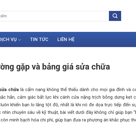
DỊCH VỤ
TIN TỨC
LIÊN HỆ
ường gặp và bảng giá sửa chữa
 sửa chữa
là cẩm nang không thể thiếu dành cho mọi gia đình và c
hắc hẳn, cảm giác bất lực khi cánh cửa nặng trịch bỗng dưng kẹt 
luôn khiến bạn lo lắng tột độ, nhất là khi nó đe dọa trực tiếp đến s
nhìn chuyên sâu về kỹ thuật, bài viết dưới đây không chỉ giúp bạn “
 còn minh bạch hóa chi phí, giúp bạn đưa ra phương án khắc phục t