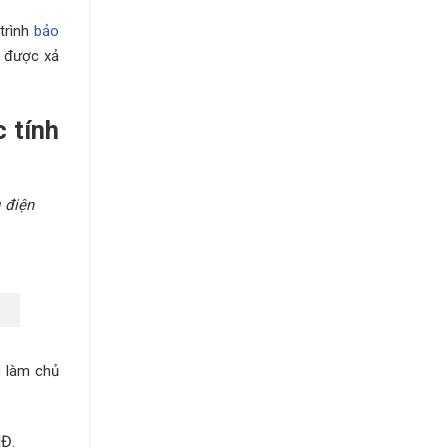
 trình
bảo
y được xả
 tính
 điện
n làm chủ
NĐ.