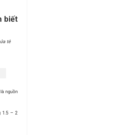
 biết
cửa tê
 là nguồn
 1.5 – 2