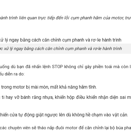
nh trình liên quan trực tiếp đến lỗi cụm phanh hãm của motor, trư
c xử lý ngay bằng cách căn chỉnh cụm phanh và rơ-le hành trình
 xuống dù bạn đã nhấn lệnh STOP không chỉ gây phiền toái mà còn 
u diễn ra do:
trong motor bị mài mòn, mất khả năng hãm tĩnh.
 ti hay vỡ bánh răng nhựa, khiến hộp điều khiển nhận diện sai
iến cửa tự động giật ngược lên dù không hề chạm vào vật cản.
 các chuyên viên sẽ tháo nắp đuôi motor để căn chỉnh lại bộ búa ph