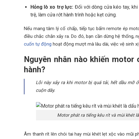
Hỏng lò xo trợ lực:
Đối với dòng cửa kéo tay, khi 
trệ, làm cửa rớt hành trình hoặc kẹt cứng.
Nếu mang tâm lý cố chấp, tiếp tục bấm remote ép motor
điều chắc chắn xảy ra. Do đó, bạn cần dừng hệ thống, ng
cuốn tự động
hoạt động mượt mà lâu dài, việc vệ sinh xị
Nguyên nhân nào khiến motor c
hành?
Lỗi này xảy ra khi motor bị quá tải, hết dầu mỡ
cuộn dây.
Motor phát ra tiếng kêu rít và mùi khét
Âm thanh rít lên chói tai hay mùi khét lẹt xộc vào mũi p