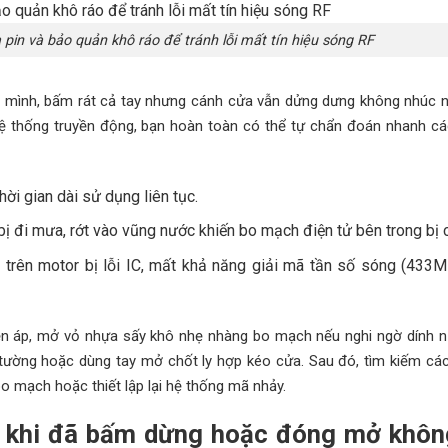
in và bảo quản khô ráo để tránh lỗi mất tín hiệu sóng RF
 mình, bấm rát cả tay nhưng cánh cửa vẫn dửng dưng không nhúc n
hệ thống truyền động, bạn hoàn toàn có thể tự chẩn đoán nhanh c
ời gian dài sử dụng liên tục.
bị đi mưa, rớt vào vũng nước khiến bo mạch điện tử bên trong bị 
 trên motor bị lỗi IC, mất khả năng giải mã tần số sóng (433
điện áp, mở vỏ nhựa sấy khô nhẹ nhàng bo mạch nếu nghi ngờ dính 
tường hoặc dùng tay mở chốt ly hợp kéo cửa. Sau đó, tìm kiếm cá
 bo mạch hoặc thiết lập lại hệ thống mã nhảy.
g khi đã bấm dừng hoặc đóng mở khôn