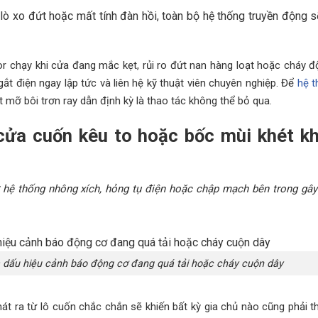
lò xo đứt hoặc mất tính đàn hồi, toàn bộ hệ thống truyền động s
 chạy khi cửa đang mắc kẹt, rủi ro đứt nan hàng loạt hoặc cháy đ
ắt điện ngay lập tức và liên hệ kỹ thuật viên chuyên nghiệp. Để
hệ t
t mỡ bôi trơn ray dẫn định kỳ là thao tác không thể bỏ qua.
ửa cuốn kêu to hoặc bốc mùi khét kh
 ở hệ thống nhông xích, hỏng tụ điện hoặc chập mạch bên trong gây
 là dấu hiệu cảnh báo động cơ đang quá tải hoặc cháy cuộn dây
hát ra từ lô cuốn chắc chắn sẽ khiến bất kỳ gia chủ nào cũng phải th