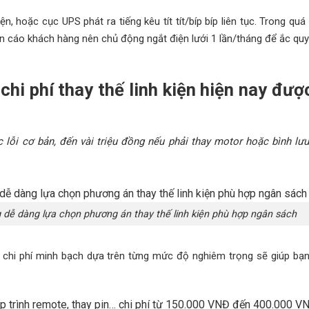
n, hoặc cục UPS phát ra tiếng kêu tít tít/bíp bíp liên tục. Trong quá
yến cáo khách hàng nên chủ động ngắt điện lưới 1 lần/tháng để ắc qu
hi phí thay thế linh kiện hiện nay được
lỗi cơ bản, đến vài triệu đồng nếu phải thay motor hoặc bình lưu
dễ dàng lựa chọn phương án thay thế linh kiện phù hợp ngân sách
g chi phí minh bạch dựa trên từng mức độ nghiêm trọng sẽ giúp bạ
lập trình remote, thay pin… chi phí từ 150.000 VNĐ đến 400.000 V