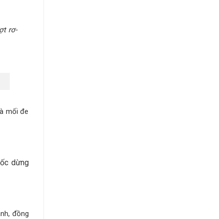
ợt rơ-
là mối đe
 mốc dừng
anh, đồng