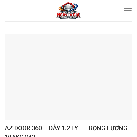
Skip
to
content
AZ DOOR 360 – DÀY 1.2 LY – TRỌNG LƯỢNG