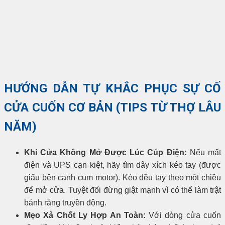
HƯỚNG DẪN TỰ KHẮC PHỤC SỰ CỐ
CỬA CUỐN CƠ BẢN (TIPS TỪ THỢ LÂU
NĂM)
Khi Cửa Không Mở Được Lúc Cúp Điện:
Nếu mất
điện và UPS cạn kiệt, hãy tìm dây xích kéo tay (được
giấu bên cạnh cụm motor). Kéo đều tay theo một chiều
để mở cửa. Tuyệt đối đừng giật mạnh vì có thể làm trật
bánh răng truyền động.
Mẹo Xả Chốt Ly Hợp An Toàn:
Với dòng cửa cuốn