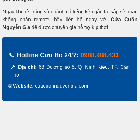
Ngay khi hệ thống vận hành có tiếng kêu gằn lạ, sập sệ hoặc
không nhận remote, hãy liên hệ ngay với
Cửa Cuốn
Nguyễn Gia
để được chuyên gia hỗ trợ kịp thời:
📞
Hotline Cứu Hộ 24/7:
0988.988.433
📍
Địa chỉ:
68 Đường số 5, Q. Ninh Kiều, TP. Cần
Thơ
🌐
Website:
cuacuonnguyengia.com