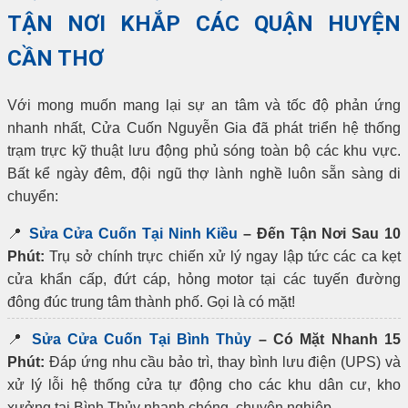
TẬN NƠI KHẮP CÁC QUẬN HUYỆN
CẦN THƠ
Với mong muốn mang lại sự an tâm và tốc độ phản ứng
nhanh nhất, Cửa Cuốn Nguyễn Gia đã phát triển hệ thống
trạm trực kỹ thuật lưu động phủ sóng toàn bộ các khu vực.
Bất kể ngày đêm, đội ngũ thợ lành nghề luôn sẵn sàng di
chuyển:
📍
Sửa Cửa Cuốn Tại Ninh Kiều
– Đến Tận Nơi Sau 10
Phút:
Trụ sở chính trực chiến xử lý ngay lập tức các ca kẹt
cửa khẩn cấp, đứt cáp, hỏng motor tại các tuyến đường
đông đúc trung tâm thành phố. Gọi là có mặt!
📍
Sửa Cửa Cuốn Tại Bình Thủy
– Có Mặt Nhanh 15
Phút:
Đáp ứng nhu cầu bảo trì, thay bình lưu điện (UPS) và
xử lý lỗi hệ thống cửa tự động cho các khu dân cư, kho
xưởng tại Bình Thủy nhanh chóng, chuyên nghiệp.