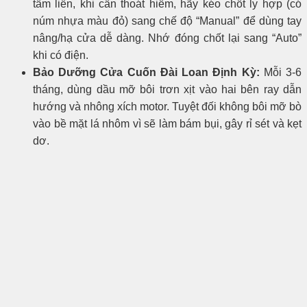
tấm liền, khi cần thoát hiểm, hãy kéo chốt ly hợp (có
núm nhựa màu đỏ) sang chế độ “Manual” để dùng tay
nâng/hạ cửa dễ dàng. Nhớ đóng chốt lại sang “Auto”
khi có điện.
Bảo Dưỡng Cửa Cuốn Đài Loan Định Kỳ:
Mỗi 3-6
tháng, dùng dầu mỡ bôi trơn xịt vào hai bên ray dẫn
hướng và nhông xích motor. Tuyệt đối không bôi mỡ bò
vào bề mặt lá nhôm vì sẽ làm bám bụi, gây rỉ sét và kẹt
dơ.