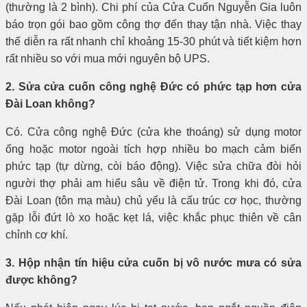
(thường là 2 bình). Chi phí của Cửa Cuốn Nguyễn Gia luôn
báo trọn gói bao gồm công thợ đến thay tận nhà. Việc thay
thế diễn ra rất nhanh chỉ khoảng 15-30 phút và tiết kiệm hơn
rất nhiều so với mua mới nguyên bộ UPS.
2. Sửa cửa cuốn công nghệ Đức có phức tạp hơn cửa
Đài Loan không?
Có. Cửa công nghệ Đức (cửa khe thoáng) sử dụng motor
ống hoặc motor ngoài tích hợp nhiều bo mạch cảm biến
phức tạp (tự dừng, còi báo động). Việc sửa chữa đòi hỏi
người thợ phải am hiểu sâu về điện tử. Trong khi đó, cửa
Đài Loan (tôn mạ màu) chủ yếu là cấu trúc cơ học, thường
gặp lỗi đứt lò xo hoặc kẹt lá, việc khắc phục thiên về cân
chỉnh cơ khí.
3. Hộp nhận tín hiệu cửa cuốn bị vô nước mưa có sửa
được không?