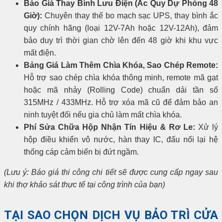
Báo Giá Thay Bình Lưu Điện (Ắc Quy Dự Phòng 48
Giờ):
Chuyên thay thế bo mạch sạc UPS, thay bình ắc
quy chính hãng (loại 12V-7Ah hoặc 12V-12Ah), đảm
bảo duy trì thời gian chờ lên đến 48 giờ khi khu vực
mất điện.
Bảng Giá Làm Thêm Chìa Khóa, Sao Chép Remote:
Hỗ trợ sao chép chìa khóa thông minh, remote mã gạt
hoặc mã nhảy (Rolling Code) chuẩn dải tần số
315MHz / 433MHz. Hỗ trợ xóa mã cũ để đảm bảo an
ninh tuyệt đối nếu gia chủ làm mất chìa khóa.
Phí Sửa Chữa Hộp Nhận Tín Hiệu & Rơ Le:
Xử lý
hộp điều khiển vô nước, hàn thay IC, đấu nối lại hệ
thống cáp cảm biến bị đứt ngầm.
(Lưu ý: Báo giá thi công chi tiết sẽ được cung cấp ngay sau
khi thợ khảo sát thực tế tại công trình của bạn)
TẠI SAO CHỌN DỊCH VỤ BẢO TRÌ CỬA