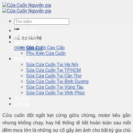
Skip
to
content
Trang chủ
Giới thiệu
Hỗ trợ liên hệ
Sản phẩm
Cửa Cuốn Cao Cấp
0988.988.433
Phụ Kiện Cửa Cuốn
Dịch Vụ
Sửa Cửa Cuốn Tại Hà Nội
Sửa Cửa Cuốn Tại TP.HCM
Sửa Cửa Cuốn Tại Cần Thơ
Sửa Cửa Cuốn Tại Bình Dương
Sửa Cửa Cuốn Tại Vũng Tàu
Sửa Cửa Cuốn Tại Vĩnh Phúc
Tin tức
Liên hệ
Cửa cuốn đột ngột kẹt cứng giữa chừng, motor kêu gằn
nhưng không chạy, hay hệ thống tê liệt hoàn toàn sau một
đêm mưa lớn là những sự cố gây ám ảnh cho bất kỳ gia chủ