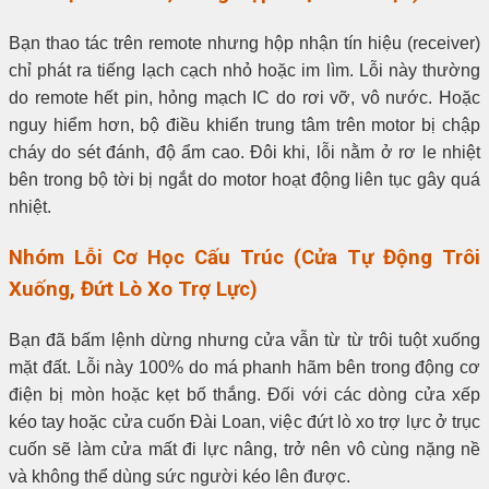
Bạn thao tác trên remote nhưng hộp nhận tín hiệu (receiver)
chỉ phát ra tiếng lạch cạch nhỏ hoặc im lìm. Lỗi này thường
do remote hết pin, hỏng mạch IC do rơi vỡ, vô nước. Hoặc
nguy hiểm hơn, bộ điều khiển trung tâm trên motor bị chập
cháy do sét đánh, độ ẩm cao. Đôi khi, lỗi nằm ở rơ le nhiệt
bên trong bộ tời bị ngắt do motor hoạt động liên tục gây quá
nhiệt.
Nhóm Lỗi Cơ Học Cấu Trúc (Cửa Tự Động Trôi
Xuống, Đứt Lò Xo Trợ Lực)
Bạn đã bấm lệnh dừng nhưng cửa vẫn từ từ trôi tuột xuống
mặt đất. Lỗi này 100% do má phanh hãm bên trong động cơ
điện bị mòn hoặc kẹt bố thắng. Đối với các dòng cửa xếp
kéo tay hoặc cửa cuốn Đài Loan, việc đứt lò xo trợ lực ở trục
cuốn sẽ làm cửa mất đi lực nâng, trở nên vô cùng nặng nề
và không thể dùng sức người kéo lên được.