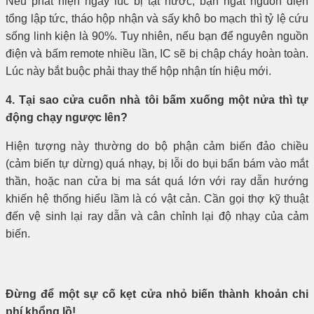
Nếu phát hiện ngay lúc bị tạt nước, bạn ngắt nguồn điện
tổng lập tức, tháo hộp nhận và sấy khô bo mạch thì tỷ lệ cứu
sống linh kiện là 90%. Tuy nhiên, nếu bạn để nguyên nguồn
điện và bấm remote nhiều lần, IC sẽ bị chập cháy hoàn toàn.
Lúc này bắt buộc phải thay thế hộp nhận tín hiệu mới.
4. Tại sao cửa cuốn nhà tôi bấm xuống một nửa thì tự
động chạy ngược lên?
Hiện tượng này thường do bộ phận cảm biến đảo chiều
(cảm biến tự dừng) quá nhạy, bị lỗi do bụi bẩn bám vào mắt
thần, hoặc nan cửa bị ma sát quá lớn với ray dẫn hướng
khiến hệ thống hiểu lầm là có vật cản. Cần gọi thợ kỹ thuật
đến vệ sinh lại ray dẫn và cân chỉnh lại độ nhạy của cảm
biến.
Đừng để một sự cố kẹt cửa nhỏ biến thành khoản chi
phí khổng lồ!