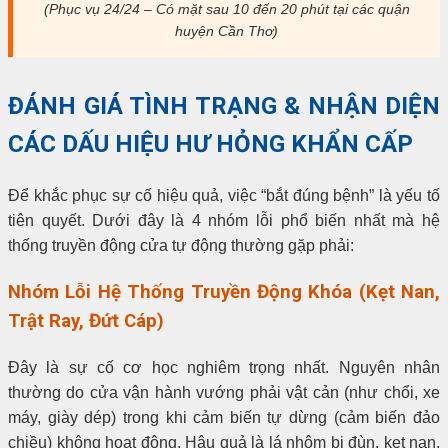
(Phục vụ 24/24 – Có mặt sau 10 đến 20 phút tại các quận
huyện Cần Thơ)
ĐÁNH GIÁ TÌNH TRẠNG & NHẬN DIỆN
CÁC DẤU HIỆU HƯ HỎNG KHẨN CẤP
Để khắc phục sự cố hiệu quả, việc “bắt đúng bệnh” là yếu tố
tiên quyết. Dưới đây là 4 nhóm lỗi phổ biến nhất mà hệ
thống truyền động cửa tự động thường gặp phải:
Nhóm Lỗi Hệ Thống Truyền Động Khóa (Kẹt Nan,
Trật Ray, Đứt Cáp)
Đây là sự cố cơ học nghiêm trọng nhất. Nguyên nhân
thường do cửa vận hành vướng phải vật cản (như chổi, xe
máy, giày dép) trong khi cảm biến tự dừng (cảm biến đảo
chiều) không hoạt động. Hậu quả là lá nhôm bị đùn, kẹt nan,