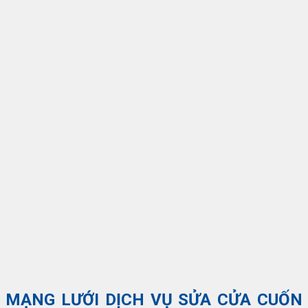
MẠNG LƯỚI DỊCH VỤ SỬA CỬA CUỐN