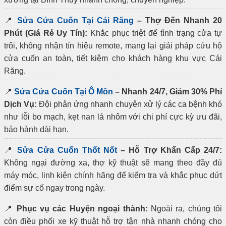
📍
Sửa Cửa Cuốn Tại Cái Răng
– Thợ Đến Nhanh 20
Phút (Giá Rẻ Uy Tín):
Khắc phục triệt để tình trạng cửa tự
trôi, không nhận tín hiệu remote, mang lại giải pháp cứu hộ
cửa cuốn an toàn, tiết kiệm cho khách hàng khu vực Cái
Răng.
📍
Sửa Cửa Cuốn Tại Ô Môn
– Nhanh 24/7, Giảm 30% Phí
Dịch Vụ:
Đội phản ứng nhanh chuyên xử lý các ca bệnh khó
như lỗi bo mạch, kẹt nan lá nhôm với chi phí cực kỳ ưu đãi,
bảo hành dài hạn.
📍
Sửa Cửa Cuốn Thốt Nốt
– Hỗ Trợ Khẩn Cấp 24/7:
Không ngại đường xa, thợ kỹ thuật sẽ mang theo đầy đủ
máy móc, linh kiện chính hãng để kiểm tra và khắc phục dứt
điểm sự cố ngay trong ngày.
📍
Phục vụ các Huyện ngoại thành:
Ngoài ra, chúng tôi
còn điều phối xe kỹ thuật hỗ trợ tận nhà nhanh chóng cho