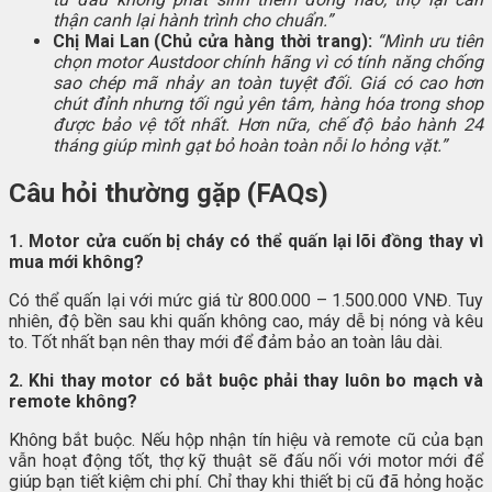
thận canh lại hành trình cho chuẩn.”
Chị Mai Lan (Chủ cửa hàng thời trang):
“Mình ưu tiên
chọn motor Austdoor chính hãng vì có tính năng chống
sao chép mã nhảy an toàn tuyệt đối. Giá có cao hơn
chút đỉnh nhưng tối ngủ yên tâm, hàng hóa trong shop
được bảo vệ tốt nhất. Hơn nữa, chế độ bảo hành 24
tháng giúp mình gạt bỏ hoàn toàn nỗi lo hỏng vặt.”
Câu hỏi thường gặp (FAQs)
1. Motor cửa cuốn bị cháy có thể quấn lại lõi đồng thay vì
mua mới không?
Có thể quấn lại với mức giá từ 800.000 – 1.500.000 VNĐ. Tuy
nhiên, độ bền sau khi quấn không cao, máy dễ bị nóng và kêu
to. Tốt nhất bạn nên thay mới để đảm bảo an toàn lâu dài.
2. Khi thay motor có bắt buộc phải thay luôn bo mạch và
remote không?
Không bắt buộc. Nếu hộp nhận tín hiệu và remote cũ của bạn
vẫn hoạt động tốt, thợ kỹ thuật sẽ đấu nối với motor mới để
giúp bạn tiết kiệm chi phí. Chỉ thay khi thiết bị cũ đã hỏng hoặc