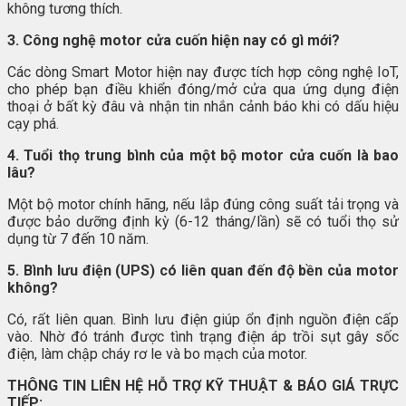
không tương thích.
3. Công nghệ motor cửa cuốn hiện nay có gì mới?
Các dòng Smart Motor hiện nay được tích hợp công nghệ IoT,
cho phép bạn điều khiển đóng/mở cửa qua ứng dụng điện
thoại ở bất kỳ đâu và nhận tin nhắn cảnh báo khi có dấu hiệu
cạy phá.
4. Tuổi thọ trung bình của một bộ motor cửa cuốn là bao
lâu?
Một bộ motor chính hãng, nếu lắp đúng công suất tải trọng và
được bảo dưỡng định kỳ (6-12 tháng/lần) sẽ có tuổi thọ sử
dụng từ 7 đến 10 năm.
5. Bình lưu điện (UPS) có liên quan đến độ bền của motor
không?
Có, rất liên quan. Bình lưu điện giúp ổn định nguồn điện cấp
vào. Nhờ đó tránh được tình trạng điện áp trồi sụt gây sốc
điện, làm chập cháy rơ le và bo mạch của motor.
THÔNG TIN LIÊN HỆ HỖ TRỢ KỸ THUẬT & BÁO GIÁ TRỰC
TIẾP: