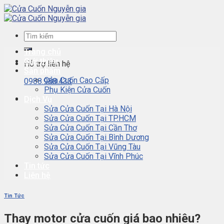
Skip
to
content
Trang chủ
Giới thiệu
Hỗ trợ liên hệ
Sản phẩm
Cửa Cuốn Cao Cấp
0988.988.433
Phụ Kiện Cửa Cuốn
Dịch Vụ
Sửa Cửa Cuốn Tại Hà Nội
Sửa Cửa Cuốn Tại TP.HCM
Sửa Cửa Cuốn Tại Cần Thơ
Sửa Cửa Cuốn Tại Bình Dương
Sửa Cửa Cuốn Tại Vũng Tàu
Sửa Cửa Cuốn Tại Vĩnh Phúc
Tin tức
Liên hệ
Tin Tức
Thay motor cửa cuốn giá bao nhiêu?