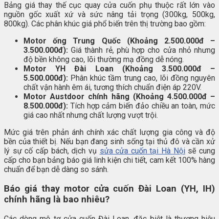
Bảng giá thay thế cục quay cửa cuốn phụ thuộc rất lớn vào
nguồn gốc xuất xứ và sức nâng tải trọng (300kg, 500kg,
800kg). Các phân khúc giá phổ biến trên thị trường bao gồm:
Motor ống Trung Quốc (Khoảng 2.500.000đ –
3.500.000đ):
Giá thành rẻ, phù hợp cho cửa nhỏ nhưng
độ bền không cao, lõi thường mạ đồng dễ nóng.
Motor YH Đài Loan (Khoảng 3.500.000đ –
5.500.000đ):
Phân khúc tầm trung cao, lõi đồng nguyên
chất vận hành êm ái, tương thích chuẩn điện áp 220V.
Motor Austdoor chính hãng (Khoảng 4.500.000đ –
8.500.000đ):
Tích hợp cảm biến đảo chiều an toàn, mức
giá cao nhất nhưng chất lượng vượt trội.
Mức giá trên phản ánh chính xác chất lượng gia công và độ
bền của thiết bị. Nếu bạn đang sinh sống tại thủ đô và cần xử
lý sự cố cấp bách, dịch vụ
sửa cửa cuốn tại Hà Nội
sẽ cung
cấp cho bạn bảng báo giá linh kiện chi tiết, cam kết 100% hàng
chuẩn để bạn dễ dàng so sánh.
Báo giá thay motor cửa cuốn Đài Loan (YH, IH)
chính hãng là bao nhiêu?
Các dòng mô tơ cửa cuốn Đài Loan, đặc biệt là thương hiệu