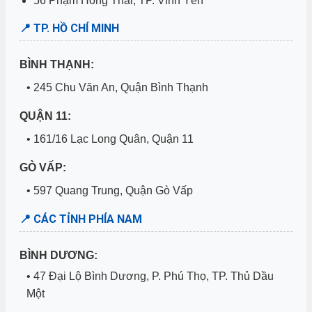
56 Phạm Hồng Thái, TP. Vĩnh Yên
📍 TP. HỒ CHÍ MINH
BÌNH THẠNH:
• 245 Chu Văn An, Quận Bình Thạnh
QUẬN 11:
• 161/16 Lạc Long Quân, Quận 11
GÒ VẤP:
• 597 Quang Trung, Quận Gò Vấp
📍 CÁC TỈNH PHÍA NAM
BÌNH DƯƠNG:
• 47 Đại Lộ Bình Dương, P. Phú Thọ, TP. Thủ Dầu
Một