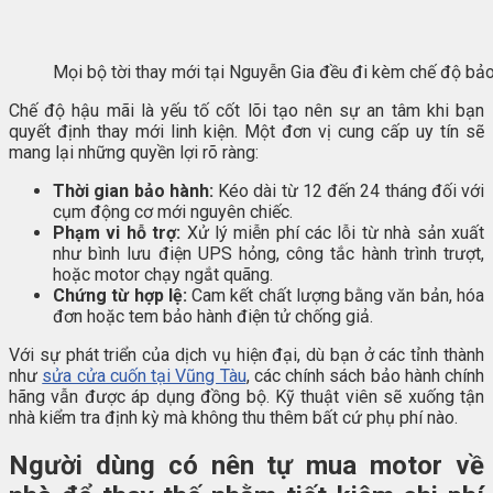
Mọi bộ tời thay mới tại Nguyễn Gia đều đi kèm chế độ bảo 
Chế độ hậu mãi là yếu tố cốt lõi tạo nên sự an tâm khi bạn
quyết định thay mới linh kiện. Một đơn vị cung cấp uy tín sẽ
mang lại những quyền lợi rõ ràng:
Thời gian bảo hành:
Kéo dài từ 12 đến 24 tháng đối với
cụm động cơ mới nguyên chiếc.
Phạm vi hỗ trợ:
Xử lý miễn phí các lỗi từ nhà sản xuất
như bình lưu điện UPS hỏng, công tắc hành trình trượt,
hoặc motor chạy ngắt quãng.
Chứng từ hợp lệ:
Cam kết chất lượng bằng văn bản, hóa
đơn hoặc tem bảo hành điện tử chống giả.
Với sự phát triển của dịch vụ hiện đại, dù bạn ở các tỉnh thành
như
sửa cửa cuốn tại Vũng Tàu
, các chính sách bảo hành chính
hãng vẫn được áp dụng đồng bộ. Kỹ thuật viên sẽ xuống tận
nhà kiểm tra định kỳ mà không thu thêm bất cứ phụ phí nào.
Người dùng có nên tự mua motor về