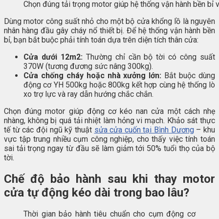
Chọn đúng tải trọng motor giúp hệ thống vận hành bền bỉ và
Dùng motor công suất nhỏ cho một bộ cửa khổng lồ là nguyên
nhân hàng đầu gây cháy nổ thiết bị. Để hệ thống vận hành bền
bỉ, bạn bắt buộc phải tính toán dựa trên diện tích thân cửa:
Cửa dưới 12m2:
Thường chỉ cần bộ tời có công suất
370W (tương đương sức nâng 300kg).
Cửa chống cháy hoặc nhà xưởng lớn:
Bắt buộc dùng
động cơ YH 500kg hoặc 800kg kết hợp cùng hệ thống lò
xo trợ lực và ray dẫn hướng chắc chắn.
Chọn đúng motor giúp động cơ kéo nan cửa một cách nhẹ
nhàng, không bị quá tải nhiệt làm hỏng vi mạch. Khảo sát thực
tế từ các đội ngũ kỹ thuật
sửa cửa cuốn tại Bình Dương
– khu
vực tập trung nhiều cụm công nghiệp, cho thấy việc tính toán
sai tải trọng ngay từ đầu sẽ làm giảm tới 50% tuổi thọ của bộ
tời.
Chế độ bảo hành sau khi thay motor
cửa tự động kéo dài trong bao lâu?
Thời gian bảo hành tiêu chuẩn cho cụm động cơ