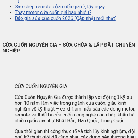
…)
Sao chép remote cửa cuốn giá rẻ, lấy ngay
Thay motor cửa cuốn giá bao nhiêu?
Báo giá sửa cửa cuốn 2026 (Cập nhật mới nhất)
CỬA CUỐN NGUYỄN GIA – SỬA CHỮA & LẮP ĐẶT CHUYÊN
NGHIỆP
CỬA CUỐN NGUYỄN GIA
Cửa Cuốn Nguyễn Gia được thành lập với đội ngũ kỹ sư
hơn 10 năm làm việc trong ngành cửa cuốn, giàu kinh
nghiệm về kỹ thuật – cơ khí, am hiểu sâu các dòng motor,
remote và thiết bị cửa cuốn công nghệ cao nhập khẩu từ
nhiều quốc gia như Nhật Bản, Hàn Quốc, Trung Quốc…
Qua thời gian thi công thực tế và tích lũy kinh nghiệm, đội
ngũ kỹ thuật giỏi đã cùng nhau xây dựng nên thương hiệu