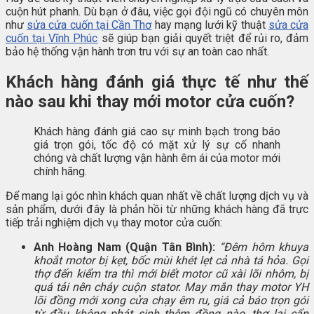
cuộn hút phanh. Dù bạn ở đâu, việc gọi đội ngũ có chuyên môn
như
sửa cửa cuốn tại Cần Thơ
hay mạng lưới kỹ thuật
sửa cửa
cuốn tại Vĩnh Phúc
sẽ giúp bạn giải quyết triệt để rủi ro, đảm
bảo hệ thống vận hành trơn tru với sự an toàn cao nhất.
Khách hàng đánh giá thực tế như thế
nào sau khi thay mới motor cửa cuốn?
Khách hàng đánh giá cao sự minh bạch trong báo
giá trọn gói, tốc độ có mặt xử lý sự cố nhanh
chóng và chất lượng vận hành êm ái của motor mới
chính hãng.
Để mang lại góc nhìn khách quan nhất về chất lượng dịch vụ và
sản phẩm, dưới đây là phản hồi từ những khách hàng đã trực
tiếp trải nghiệm dịch vụ thay motor cửa cuốn:
Anh Hoàng Nam (Quận Tân Bình):
“Đêm hôm khuya
khoắt motor bị kẹt, bốc mùi khét lẹt cả nhà tá hỏa. Gọi
thợ đến kiểm tra thì mới biết motor cũ xài lõi nhôm, bị
quá tải nên cháy cuộn stator. May mắn thay motor YH
lõi đồng mới xong cửa chạy êm ru, giá cả báo trọn gói
từ đầu không phát sinh thêm đồng nào, thợ lại cẩn