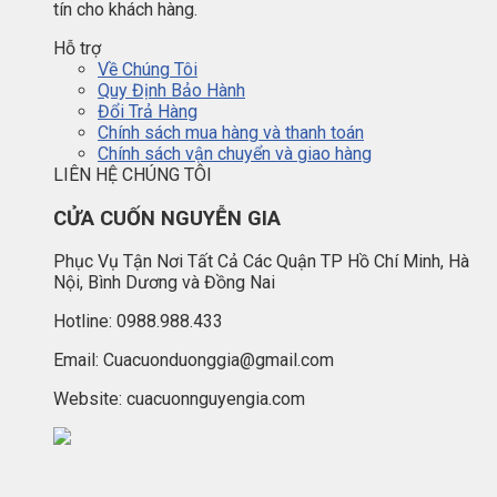
tín cho khách hàng.
Hỗ trợ
Về Chúng Tôi
Quy Định Bảo Hành
Đổi Trả Hàng
Chính sách mua hàng và thanh toán
Chính sách vận chuyển và giao hàng
LIÊN HỆ CHÚNG TÔI
CỬA CUỐN NGUYỄN GIA
Phục Vụ Tận Nơi Tất Cả Các Quận TP Hồ Chí Minh, Hà
Nội, Bình Dương và Đồng Nai
Hotline: 0988.988.433
Email: Cuacuonduonggia@gmail.com
Website: cuacuonnguyengia.com