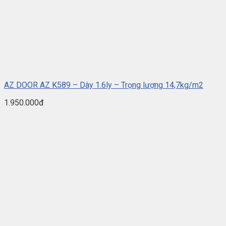
AZ DOOR AZ K589 – Dày 1.6ly – Trọng lượng 14,7kg/m2
1.950.000đ