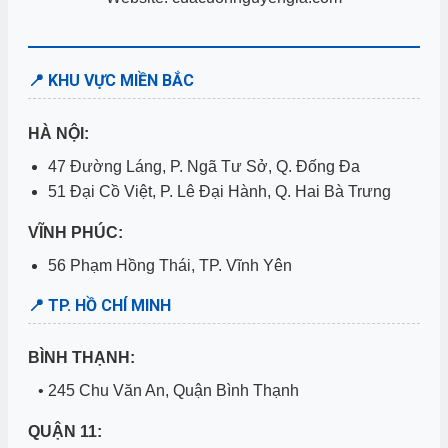
📍 KHU VỰC MIỀN BẮC
HÀ NỘI:
47 Đường Láng, P. Ngã Tư Sở, Q. Đống Đa
51 Đại Cồ Việt, P. Lê Đại Hành, Q. Hai Bà Trưng
VĨNH PHÚC:
56 Phạm Hồng Thái, TP. Vĩnh Yên
📍 TP. HỒ CHÍ MINH
BÌNH THẠNH:
• 245 Chu Văn An, Quận Bình Thạnh
QUẬN 11: