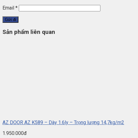
Email
*
Sản phẩm liên quan
AZ DOOR AZ K589 – Dày 1.6ly – Trọng lượng 14,7kg/m2
1.950.000đ