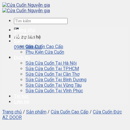
Skip
to
content
Trang chủ
Giới thiệu
Hỗ trợ liên hệ
Sản phẩm
Cửa Cuốn Cao Cấp
0988.988.433
Phụ Kiện Cửa Cuốn
Dịch Vụ
Sửa Cửa Cuốn Tại Hà Nội
Sửa Cửa Cuốn Tại TP.HCM
Sửa Cửa Cuốn Tại Cần Thơ
Sửa Cửa Cuốn Tại Bình Dương
Sửa Cửa Cuốn Tại Vũng Tàu
Sửa Cửa Cuốn Tại Vĩnh Phúc
Tin tức
Liên hệ
Trang chủ
/
Sản phẩm
/
Cửa Cuốn Cao Cấp
/
Cửa Cuốn Đức
AZ DOOR