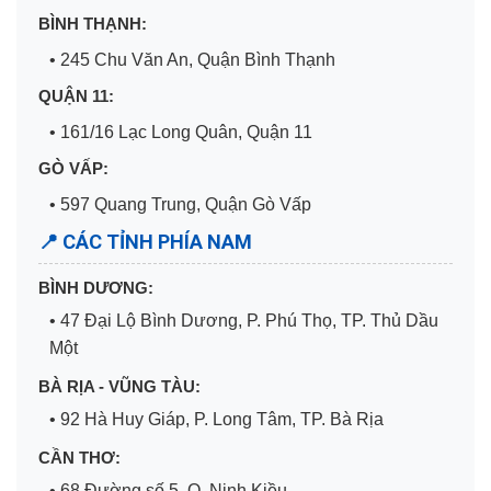
BÌNH THẠNH:
• 245 Chu Văn An, Quận Bình Thạnh
QUẬN 11:
• 161/16 Lạc Long Quân, Quận 11
GÒ VẤP:
• 597 Quang Trung, Quận Gò Vấp
📍 CÁC TỈNH PHÍA NAM
BÌNH DƯƠNG:
• 47 Đại Lộ Bình Dương, P. Phú Thọ, TP. Thủ Dầu
Một
BÀ RỊA - VŨNG TÀU:
• 92 Hà Huy Giáp, P. Long Tâm, TP. Bà Rịa
CẦN THƠ:
• 68 Đường số 5, Q. Ninh Kiều